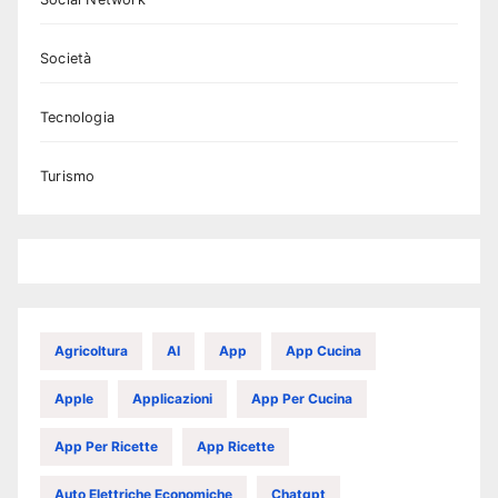
Società
Tecnologia
Turismo
Agricoltura
AI
App
App Cucina
Apple
Applicazioni
App Per Cucina
App Per Ricette
App Ricette
Auto Elettriche Economiche
Chatgpt