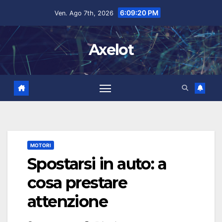
Salta
contenuto
6:09:20 PM
Ven. Ago 7th, 2026
al
contenuto
Axelot
MOTORI
Spostarsi in auto: a
cosa prestare
attenzione