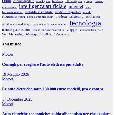
cloud
cucina digitale
email spam
facebook
filtri antispam
google
huawei
intelligenza artificiale
internet
innovazione
laser
mobilità sostenibile
modelli linguistici
lavoro da remoto
novak
samsung
prodotti
pianificazione pasti
posta elettronica spam
social media
tecnologia
social media marketing
social network
spam mailing
tecnologia in cucina
viaggio
trucks
turismo sostenibile
wearable tech
web
Web Marketing
WhatsApp
WordPress E-Commerce
You missed
Motori
Consigli per scegliere l’auto elettrica più adatta
19 Maggio 2026
Motori
Le auto elettriche sotto i 30.000 euro: modelli, pro e contro
17 Dicembre 2025
Motori
Auto elettriche economiche: guida all’acquisto per risparmiare