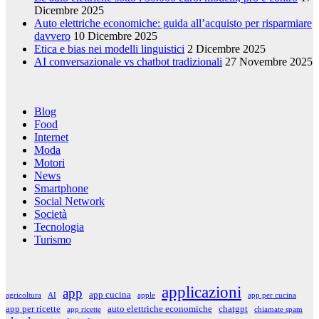
Dicembre 2025
Auto elettriche economiche: guida all’acquisto per risparmiare
davvero
10 Dicembre 2025
Etica e bias nei modelli linguistici
2 Dicembre 2025
AI conversazionale vs chatbot tradizionali
27 Novembre 2025
Blog
Food
Internet
Moda
Motori
News
Smartphone
Social Network
Società
Tecnologia
Turismo
applicazioni
app
app cucina
agricoltura
AI
apple
app per cucina
app per ricette
auto elettriche economiche
chatgpt
app ricette
chiamate spam