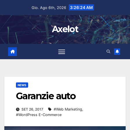
Salta
contenuto
3:26:25 AM
Gio. Ago 6th, 2026
al
contenuto
Axelot
NEWS
Garanzie auto
SET 26, 2017
#Web Marketing
,
#WordPress E-Commerce