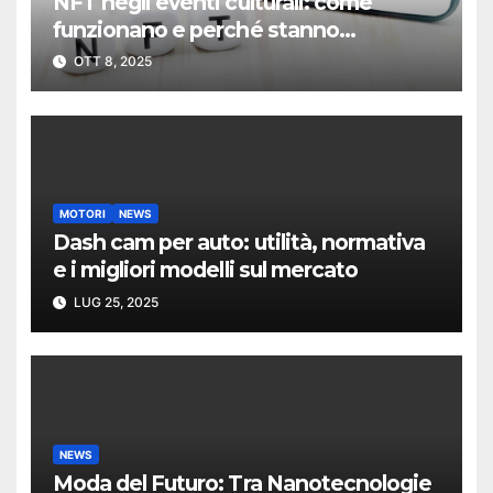
NFT negli eventi culturali: come
funzionano e perché stanno
crescendo anche in Italia
OTT 8, 2025
MOTORI
NEWS
Dash cam per auto: utilità, normativa
e i migliori modelli sul mercato
LUG 25, 2025
NEWS
Moda del Futuro: Tra Nanotecnologie