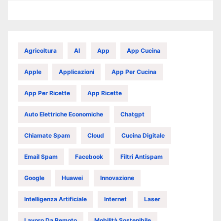
Agricoltura
AI
App
App Cucina
Apple
Applicazioni
App Per Cucina
App Per Ricette
App Ricette
Auto Elettriche Economiche
Chatgpt
Chiamate Spam
Cloud
Cucina Digitale
Email Spam
Facebook
Filtri Antispam
Google
Huawei
Innovazione
Intelligenza Artificiale
Internet
Laser
Lavoro Da Remoto
Mobilità Sostenibile