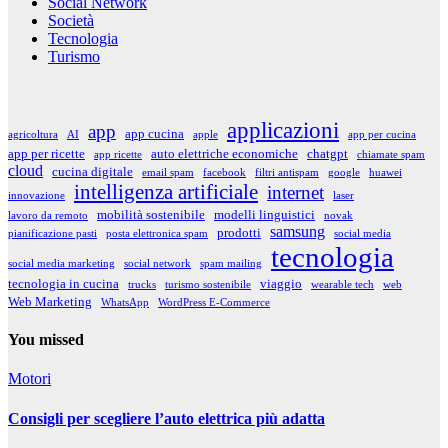
Social Network
Società
Tecnologia
Turismo
applicazioni
app
app cucina
agricoltura
AI
apple
app per cucina
app per ricette
auto elettriche economiche
chatgpt
app ricette
chiamate spam
cloud
cucina digitale
email spam
facebook
filtri antispam
google
huawei
intelligenza artificiale
internet
innovazione
laser
mobilità sostenibile
modelli linguistici
lavoro da remoto
novak
samsung
prodotti
pianificazione pasti
posta elettronica spam
social media
tecnologia
social media marketing
social network
spam mailing
tecnologia in cucina
viaggio
trucks
turismo sostenibile
wearable tech
web
Web Marketing
WhatsApp
WordPress E-Commerce
You missed
Motori
Consigli per scegliere l’auto elettrica più adatta