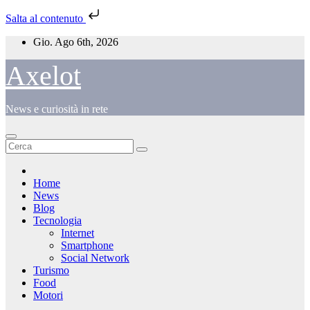
Salta al contenuto
Salta
Gio. Ago 6th, 2026
al
contenuto
Axelot
News e curiosità in rete
Home
News
Blog
Tecnologia
Internet
Smartphone
Social Network
Turismo
Food
Motori