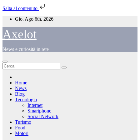
Salta al contenuto
Salta
Gio. Ago 6th, 2026
al
contenuto
Axelot
News e curiosità in rete
Home
News
Blog
Tecnologia
Internet
Smartphone
Social Network
Turismo
Food
Motori