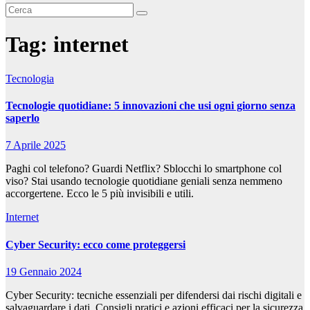
Tag:
internet
Tecnologia
Tecnologie quotidiane: 5 innovazioni che usi ogni giorno senza
saperlo
7 Aprile 2025
Paghi col telefono? Guardi Netflix? Sblocchi lo smartphone col
viso? Stai usando tecnologie quotidiane geniali senza nemmeno
accorgertene. Ecco le 5 più invisibili e utili.
Internet
Cyber Security: ecco come proteggersi
19 Gennaio 2024
Cyber Security: tecniche essenziali per difendersi dai rischi digitali e
salvaguardare i dati. Consigli pratici e azioni efficaci per la sicurezza