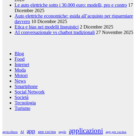
Le auto elettriche sotto i 30.000 euro: modelli, pro e contro
17
Dicembre 2025
Auto elettriche economiche: guida all’acquisto per risparmiare
davvero
10 Dicembre 2025
Etica e bias nei modelli linguistici
2 Dicembre 2025
AI conversazionale vs chatbot tradizionali
27 Novembre 2025
Blog
Food
Internet
Moda
Motori
News
Smartphone
Social Network
Società
Tecnologia
Turismo
applicazioni
app
app cucina
agricoltura
AI
apple
app per cucina