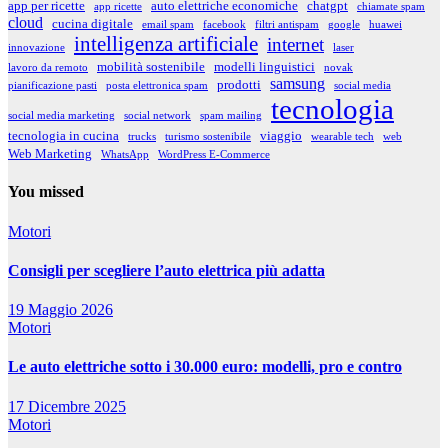
app per ricette
auto elettriche economiche
chatgpt
app ricette
chiamate spam
cloud
cucina digitale
email spam
facebook
filtri antispam
google
huawei
intelligenza artificiale
internet
innovazione
laser
mobilità sostenibile
modelli linguistici
lavoro da remoto
novak
samsung
prodotti
pianificazione pasti
posta elettronica spam
social media
tecnologia
social media marketing
social network
spam mailing
tecnologia in cucina
viaggio
trucks
turismo sostenibile
wearable tech
web
Web Marketing
WhatsApp
WordPress E-Commerce
You missed
Motori
Consigli per scegliere l’auto elettrica più adatta
19 Maggio 2026
Motori
Le auto elettriche sotto i 30.000 euro: modelli, pro e contro
17 Dicembre 2025
Motori