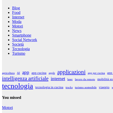
Blog
Food
Internet
Moda
Motori
News
Smartphone
Social Network
Società
Tecnologia
Turismo
applicazioni
app
app cucina
app 
agricoltura
AI
apple
app per cucina
intelligenza artificiale
internet
mobilità so
laser
lavoro da remoto
tecnologia
tecnologia in cucina
viaggio
trucks
turismo sostenibile
w
You missed
Motori