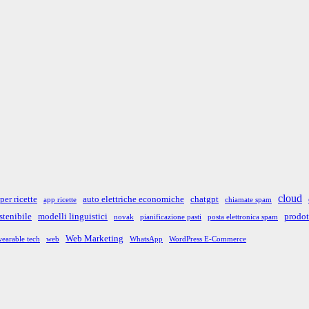
cloud
per ricette
auto elettriche economiche
chatgpt
app ricette
chiamate spam
stenibile
modelli linguistici
prodot
novak
pianificazione pasti
posta elettronica spam
Web Marketing
earable tech
web
WhatsApp
WordPress E-Commerce