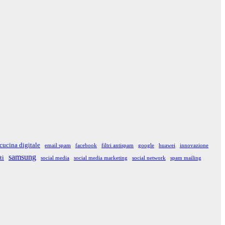
cucina digitale
email spam
facebook
filtri antispam
google
huawei
innovazione
samsung
ti
social media
social media marketing
social network
spam mailing