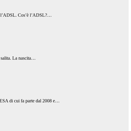
iuti é l’ADSL. Cos’è l’ADSL?…
 salita. La nascita…
DESA di cui fa parte dal 2008 e…