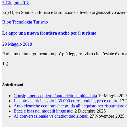
5 Giugno 2018
Erp Open Source ci fornisce la soluzione a livello organizzativo aziend
Blog
Tecnologia
Turismo
Le app: una nuova frontiera anche per il turismo
29 Maggio 2018
Parliamo di un argomento un po’ più leggero, visto che l’estate è orma
Paginazione
1
2
degli
articoli
Articoli recenti
Consigli per scegliere l’auto elettrica più adatta
19 Maggio 202
Le auto elettriche sotto i 30.000 euro: modelli, pro e contro
17 
Auto elettriche economiche: guida all’acquisto per risparmiare
Etica e bias nei modelli linguistici
2 Dicembre 2025
AI conversazionale vs chatbot tradizionali
27 Novembre 2025