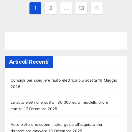
Paginazione
1
2
…
13
degli
articoli
Articoli Recenti
Consigli per scegliere l’auto elettrica più adatta
19 Maggio
2026
Le auto elettriche sotto i 30.000 euro: modelli, pro e
contro
17 Dicembre 2025
Auto elettriche economiche: guida all’acquisto per
risparmiare davvero
10 Dicembre 2025