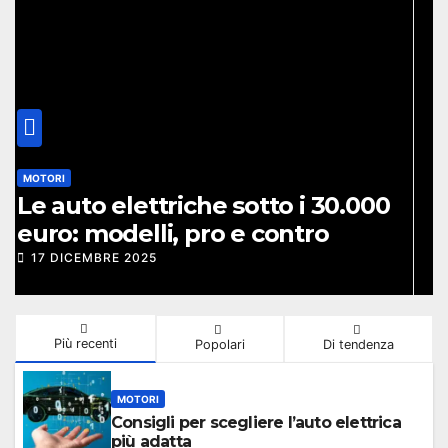
MOTORI
Auto elettriche economiche:
guida all’acquisto per
risparmiare davvero
10 DICEMBRE 2025
Più recenti
Popolari
Di tendenza
MOTORI
Consigli per scegliere l’auto elettrica
più adatta