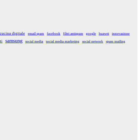
cucina digitale
email spam
facebook
filtri antispam
google
huawei
innovazione
samsung
ti
social media
social media marketing
social network
spam mailing