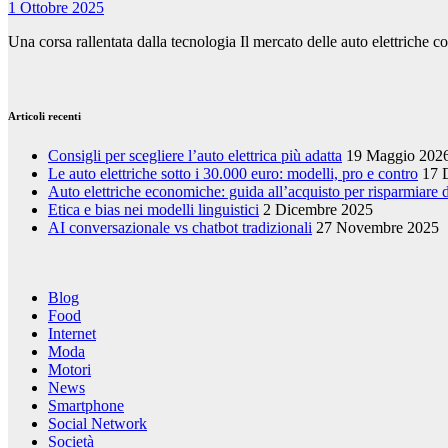
1 Ottobre 2025
Una corsa rallentata dalla tecnologia Il mercato delle auto elettriche c
Articoli recenti
Consigli per scegliere l’auto elettrica più adatta
19 Maggio 202
Le auto elettriche sotto i 30.000 euro: modelli, pro e contro
17 
Auto elettriche economiche: guida all’acquisto per risparmiare
Etica e bias nei modelli linguistici
2 Dicembre 2025
AI conversazionale vs chatbot tradizionali
27 Novembre 2025
Blog
Food
Internet
Moda
Motori
News
Smartphone
Social Network
Società