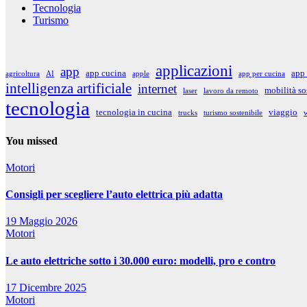
Tecnologia
Turismo
applicazioni
app
app cucina
app 
agricoltura
AI
apple
app per cucina
intelligenza artificiale
internet
mobilità so
laser
lavoro da remoto
tecnologia
tecnologia in cucina
viaggio
trucks
turismo sostenibile
w
You missed
Motori
Consigli per scegliere l’auto elettrica più adatta
19 Maggio 2026
Motori
Le auto elettriche sotto i 30.000 euro: modelli, pro e contro
17 Dicembre 2025
Motori