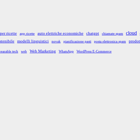
cloud
per ricette
auto elettriche economiche
chatgpt
app ricette
chiamate spam
stenibile
modelli linguistici
prodot
novak
pianificazione pasti
posta elettronica spam
Web Marketing
earable tech
web
WhatsApp
WordPress E-Commerce