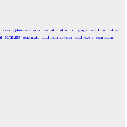
cucina digitale
email spam
facebook
filtri antispam
google
huawei
innovazione
samsung
ti
social media
social media marketing
social network
spam mailing