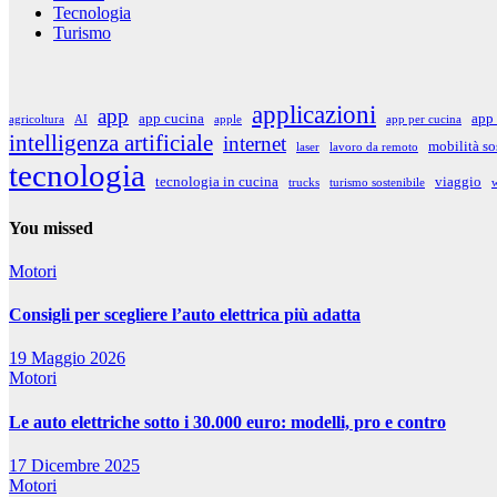
Tecnologia
Turismo
applicazioni
app
app cucina
app 
agricoltura
AI
apple
app per cucina
intelligenza artificiale
internet
mobilità so
laser
lavoro da remoto
tecnologia
tecnologia in cucina
viaggio
trucks
turismo sostenibile
w
You missed
Motori
Consigli per scegliere l’auto elettrica più adatta
19 Maggio 2026
Motori
Le auto elettriche sotto i 30.000 euro: modelli, pro e contro
17 Dicembre 2025
Motori