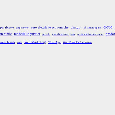
cloud
per ricette
auto elettriche economiche
chatgpt
app ricette
chiamate spam
stenibile
modelli linguistici
prodot
novak
pianificazione pasti
posta elettronica spam
Web Marketing
earable tech
web
WhatsApp
WordPress E-Commerce