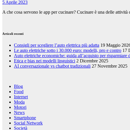
5 Aprile 2023
A che cosa servono le app per cucinare? Cucinare è una delle attività 
Articoli recenti
Consigli per scegliere l’auto elettrica più adatta
19 Maggio 202
Le auto elettriche sotto i 30.000 euro: modelli, pro e contro
17 
Auto elettriche economiche: guida all’acquisto per risparmiare
Etica e bias nei modelli linguistici
2 Dicembre 2025
AI conversazionale vs chatbot tradizionali
27 Novembre 2025
Blog
Food
Internet
Moda
Motori
News
Smartphone
Social Network
Società