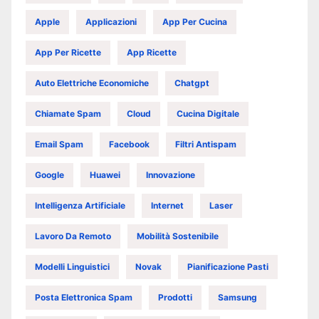
Apple
Applicazioni
App Per Cucina
App Per Ricette
App Ricette
Auto Elettriche Economiche
Chatgpt
Chiamate Spam
Cloud
Cucina Digitale
Email Spam
Facebook
Filtri Antispam
Google
Huawei
Innovazione
Intelligenza Artificiale
Internet
Laser
Lavoro Da Remoto
Mobilità Sostenibile
Modelli Linguistici
Novak
Pianificazione Pasti
Posta Elettronica Spam
Prodotti
Samsung