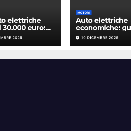
MOTORI
to elettriche
Auto elettriche
i 30.000 euro:
economiche: gu
li, pro e contro
all’acquisto per
EMBRE 2025
10 DICEMBRE 2025
risparmiare dav