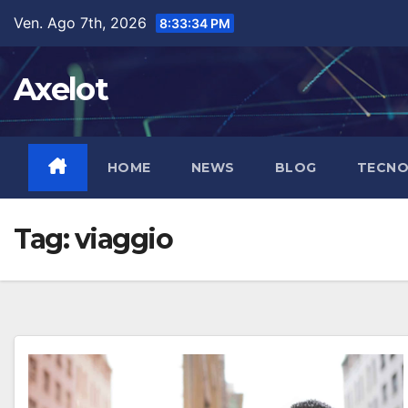
Salta
contenuto
Ven. Ago 7th, 2026
8:33:35 PM
al
contenuto
Axelot
HOME
NEWS
BLOG
TECNO
Tag:
viaggio