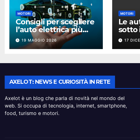
MOTORI
MOTORI
Consigli per scegliere
Le au
l’auto elettrica più
sotto 
adatta
model
19 MAGGIO 2026
17 DIC
AXELOT: NEWS E CURIOSITÀ IN RETE
Axelot è un blog che parla di novità nel mondo del
web. Si occupa di tecnologia, internet, smartphone,
food, turismo e motori.