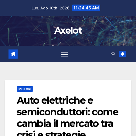
Salta
contenuto
11:24:46 AM
Lun. Ago 10th, 2026
al
contenuto
Axelot
MOTORI
Auto elettriche e
semiconduttori: come
cambia il mercato tra
crisi e strategie