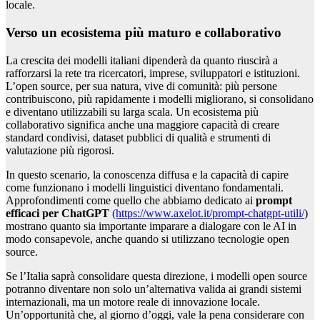
locale.
Verso un ecosistema più maturo e collaborativo
La crescita dei modelli italiani dipenderà da quanto riuscirà a
rafforzarsi la rete tra ricercatori, imprese, sviluppatori e istituzioni.
L’open source, per sua natura, vive di comunità: più persone
contribuiscono, più rapidamente i modelli migliorano, si consolidano
e diventano utilizzabili su larga scala. Un ecosistema più
collaborativo significa anche una maggiore capacità di creare
standard condivisi, dataset pubblici di qualità e strumenti di
valutazione più rigorosi.
In questo scenario, la conoscenza diffusa e la capacità di capire
come funzionano i modelli linguistici diventano fondamentali.
Approfondimenti come quello che abbiamo dedicato ai
prompt
efficaci per ChatGPT
(https://www.axelot.it/prompt-chatgpt-utili/
)
mostrano quanto sia importante imparare a dialogare con le AI in
modo consapevole, anche quando si utilizzano tecnologie open
source.
Se l’Italia saprà consolidare questa direzione, i modelli open source
potranno diventare non solo un’alternativa valida ai grandi sistemi
internazionali, ma un motore reale di innovazione locale.
Un’opportunità che, al giorno d’oggi, vale la pena considerare con