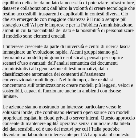
equilibrio delicato: da un lato la necessità di potenziare infrastrutture,
dataset e collaborazioni; dall’altro la volontà di creare tecnologie che
restino accessibili, trasparenti e applicabili in contesti diversi. Ciò
che sta emergendo con maggiore chiarezza è il ruolo sempre più
strategico dell’AI per le imprese e per la Pubblica Amministrazione,
ambiti in cui la tracciabilità del dato e la possibilità di personalizzare
il modello sono elementi cruciali.
L’interesse crescente da parte di università e centri di ricerca lascia
immaginare un’evoluzione rapida. Alcuni gruppi stanno già
lavorando a modelli più grandi e sofisticati, pensati per coprire
scenari d’uso avanzati: dall’analisi semantica dei documenti
amministrativi alla generazione di testi normativi, dalla
classificazione automatica dei contenuti all’assistenza
conversazionale multilingua. Nel frattempo, altre realtà si
concentrano sull’ottimizzazione: creare modelli più leggeri, veloci e
sostenibili, capaci di funzionare anche in ambienti con risorse
limitate.
Le aziende stanno mostrando un interesse particolare verso le
soluzioni ibride, che combinano elementi open source con modelli
proprietari ospitati in cloud privati o server interni. Questo approccio
consente di mantenere agilità operativa senza rinunciare alla tutela
dei dati sensibili, ed è uno dei motivi per cui l’Italia potrebbe
diventare un laboratorio interessante per l’AI applicata al contesto