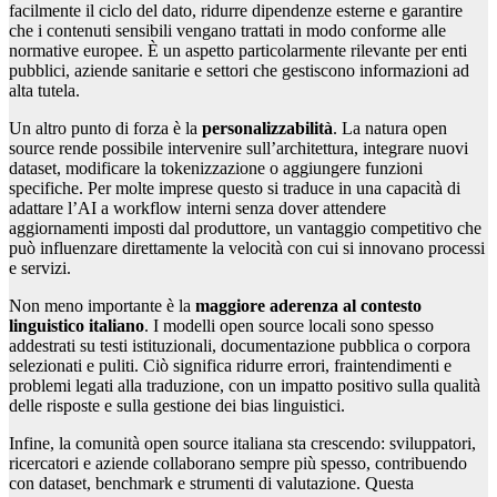
facilmente il ciclo del dato, ridurre dipendenze esterne e garantire
che i contenuti sensibili vengano trattati in modo conforme alle
normative europee. È un aspetto particolarmente rilevante per enti
pubblici, aziende sanitarie e settori che gestiscono informazioni ad
alta tutela.
Un altro punto di forza è la
personalizzabilità
. La natura open
source rende possibile intervenire sull’architettura, integrare nuovi
dataset, modificare la tokenizzazione o aggiungere funzioni
specifiche. Per molte imprese questo si traduce in una capacità di
adattare l’AI a workflow interni senza dover attendere
aggiornamenti imposti dal produttore, un vantaggio competitivo che
può influenzare direttamente la velocità con cui si innovano processi
e servizi.
Non meno importante è la
maggiore aderenza al contesto
linguistico italiano
. I modelli open source locali sono spesso
addestrati su testi istituzionali, documentazione pubblica o corpora
selezionati e puliti. Ciò significa ridurre errori, fraintendimenti e
problemi legati alla traduzione, con un impatto positivo sulla qualità
delle risposte e sulla gestione dei bias linguistici.
Infine, la comunità open source italiana sta crescendo: sviluppatori,
ricercatori e aziende collaborano sempre più spesso, contribuendo
con dataset, benchmark e strumenti di valutazione. Questa