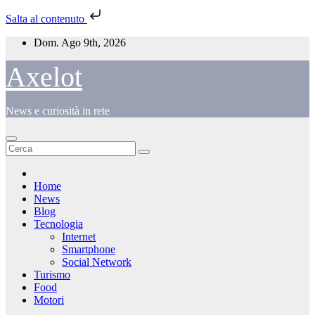
Salta al contenuto
Salta
Dom. Ago 9th, 2026
al
contenuto
Axelot
News e curiosità in rete
Home
News
Blog
Tecnologia
Internet
Smartphone
Social Network
Turismo
Food
Motori