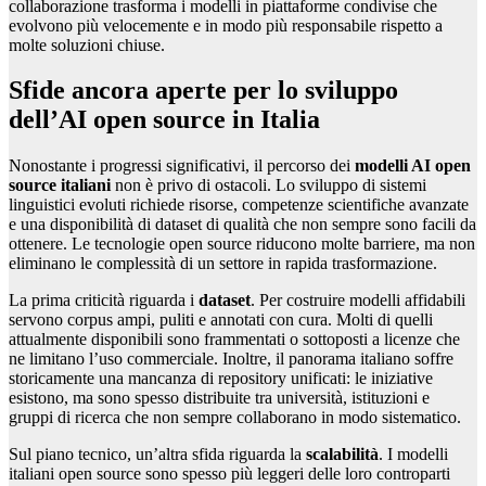
collaborazione trasforma i modelli in piattaforme condivise che
evolvono più velocemente e in modo più responsabile rispetto a
molte soluzioni chiuse.
Sfide ancora aperte per lo sviluppo
dell’AI open source in Italia
Nonostante i progressi significativi, il percorso dei
modelli AI open
source italiani
non è privo di ostacoli. Lo sviluppo di sistemi
linguistici evoluti richiede risorse, competenze scientifiche avanzate
e una disponibilità di dataset di qualità che non sempre sono facili da
ottenere. Le tecnologie open source riducono molte barriere, ma non
eliminano le complessità di un settore in rapida trasformazione.
La prima criticità riguarda i
dataset
. Per costruire modelli affidabili
servono corpus ampi, puliti e annotati con cura. Molti di quelli
attualmente disponibili sono frammentati o sottoposti a licenze che
ne limitano l’uso commerciale. Inoltre, il panorama italiano soffre
storicamente una mancanza di repository unificati: le iniziative
esistono, ma sono spesso distribuite tra università, istituzioni e
gruppi di ricerca che non sempre collaborano in modo sistematico.
Sul piano tecnico, un’altra sfida riguarda la
scalabilità
. I modelli
italiani open source sono spesso più leggeri delle loro controparti