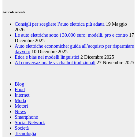
Articoli recenti
Consigli per scegliere l’auto elettrica più adatta
19 Maggio
2026
Le auto elettriche sotto i 30.000 euro: modelli, pro e contro
17
Dicembre 2025
Auto elettriche economiche: guida all’acquisto per risparmiare
davvero
10 Dicembre 2025
Etica e bias nei modelli linguistici
2 Dicembre 2025
AI conversazionale vs chatbot tradizionali
27 Novembre 2025
Blog
Food
Internet
Moda
Motori
News
Smartphone
Social Network
Società
Tecnologia