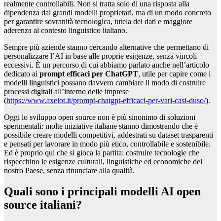
realmente controllabili. Non si tratta solo di una risposta alla
dipendenza dai grandi modelli proprietari, ma di un modo concreto
per garantire sovranità tecnologica, tutela dei dati e maggiore
aderenza al contesto linguistico italiano.
Sempre più aziende stanno cercando alternative che permettano di
personalizzare l’AI in base alle proprie esigenze, senza vincoli
eccessivi. È un percorso di cui abbiamo parlato anche nell’articolo
dedicato ai
prompt efficaci per ChatGPT
, utile per capire come i
modelli linguistici possano davvero cambiare il modo di costruire
processi digitali all’interno delle imprese
(
https://www.axelot.it/prompt-chatgpt-efficaci-per-vari-casi-duso/
).
Oggi lo sviluppo open source non è più sinonimo di soluzioni
sperimentali: molte iniziative italiane stanno dimostrando che è
possibile creare modelli competitivi, addestrati su dataset trasparenti
e pensati per lavorare in modo più etico, controllabile e sostenibile.
Ed è proprio qui che si gioca la partita: costruire tecnologie che
rispecchino le esigenze culturali, linguistiche ed economiche del
nostro Paese, senza rinunciare alla qualità.
Quali sono i principali modelli AI open
source italiani?