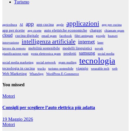
Turismo
applicazioni
app
app cucina
agricoltura
AI
apple
app per cucina
app per ricette
auto elettriche economiche
chatgpt
app ricette
chiamate spam
cloud
cucina digitale
email spam
facebook
filtri antispam
google
huawei
intelligenza artificiale
internet
innovazione
laser
mobilità sostenibile
modelli linguistici
lavoro da remoto
novak
samsung
prodotti
pianificazione pasti
posta elettronica spam
social media
tecnologia
social media marketing
social network
spam mailing
tecnologia in cucina
viaggio
trucks
turismo sostenibile
wearable tech
web
Web Marketing
WhatsApp
WordPress E-Commerce
You missed
Motori
Consigli per scegliere l’auto elettrica più adatta
19 Maggio 2026
Motori