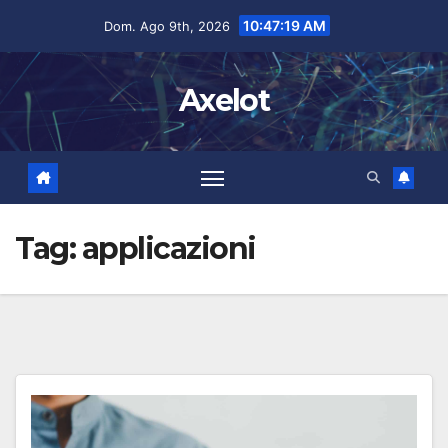
Salta
contenuto
10:47:20 AM
Dom. Ago 9th, 2026
al
contenuto
Axelot
Tag:
applicazioni