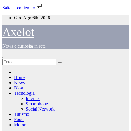
Salta al contenuto
Salta
Gio. Ago 6th, 2026
al
contenuto
Axelot
News e curiosità in rete
Home
News
Blog
Tecnologia
Internet
Smartphone
Social Network
Turismo
Food
Motori