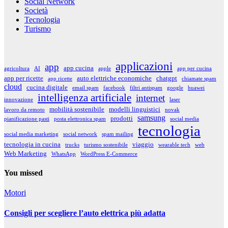
Social Network
Società
Tecnologia
Turismo
applicazioni
app
app cucina
agricoltura
AI
apple
app per cucina
app per ricette
auto elettriche economiche
chatgpt
app ricette
chiamate spam
cloud
cucina digitale
email spam
facebook
filtri antispam
google
huawei
intelligenza artificiale
internet
innovazione
laser
mobilità sostenibile
modelli linguistici
lavoro da remoto
novak
samsung
prodotti
pianificazione pasti
posta elettronica spam
social media
tecnologia
social media marketing
social network
spam mailing
tecnologia in cucina
viaggio
trucks
turismo sostenibile
wearable tech
web
Web Marketing
WhatsApp
WordPress E-Commerce
You missed
Motori
Consigli per scegliere l’auto elettrica più adatta