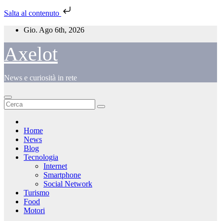
Salta al contenuto
Salta
Gio. Ago 6th, 2026
al
contenuto
Axelot
News e curiosità in rete
Home
News
Blog
Tecnologia
Internet
Smartphone
Social Network
Turismo
Food
Motori