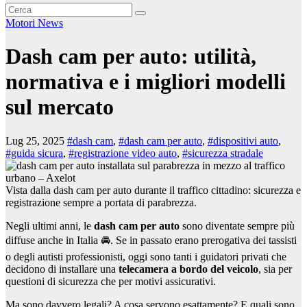
Motori
News
Dash cam per auto: utilità,
normativa e i migliori modelli
sul mercato
Lug 25, 2025
#dash cam
,
#dash cam per auto
,
#dispositivi auto
,
#guida sicura
,
#registrazione video auto
,
#sicurezza stradale
Vista dalla dash cam per auto durante il traffico cittadino: sicurezza e
registrazione sempre a portata di parabrezza.
Negli ultimi anni, le
dash cam per auto
sono diventate sempre più
diffuse anche in Italia 🚘. Se in passato erano prerogativa dei tassisti
o degli autisti professionisti, oggi sono tanti i guidatori privati che
decidono di installare una
telecamera a bordo del veicolo
, sia per
questioni di sicurezza che per motivi assicurativi.
Ma sono davvero legali? A cosa servono esattamente? E quali sono