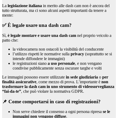
La
legislazione italiana
in merito alle dash cam non è ancora del
tutto strutturata, ma ci sono alcuni aspetti importanti da tenere a
mente:
✅ È legale usare una dash cam?
Sì,
è legale montare e usare una dash cam
nel proprio veicolo a
patto che:
la videocamera non ostacoli la visibilità del conducente
l’utilizzo rispetti le normative sulla
privacy
(soprattutto se si
intende diffondere le immagini)
le registrazioni siano
a uso personale
, e non vengano
condivise pubblicamente senza oscurare targhe e volti
Le immagini possono essere utilizzate
in sede giudiziaria
o
per
finalità assicurative
, come mezzo di prova. L’importante è
non
trasformare la dash cam in uno strumento di videosorveglianza
“fai-da-te”
, che può violare la normativa GDPR.
📌 Come comportarsi in caso di registrazioni?
Non serve chiedere il consenso a ogni persona ripresa
se le
immagini non vengono diffuse
.