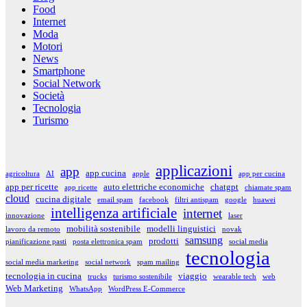
Food
Internet
Moda
Motori
News
Smartphone
Social Network
Società
Tecnologia
Turismo
applicazioni
app
app cucina
agricoltura
AI
apple
app per cucina
app per ricette
auto elettriche economiche
chatgpt
app ricette
chiamate spam
cloud
cucina digitale
email spam
facebook
filtri antispam
google
huawei
intelligenza artificiale
internet
innovazione
laser
mobilità sostenibile
modelli linguistici
lavoro da remoto
novak
samsung
prodotti
pianificazione pasti
posta elettronica spam
social media
tecnologia
social media marketing
social network
spam mailing
tecnologia in cucina
viaggio
trucks
turismo sostenibile
wearable tech
web
Web Marketing
WhatsApp
WordPress E-Commerce