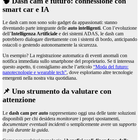
🧠 Dash cam e futuro: connessione con
smart car e IA
Le dash cam non sono solo gadget da appassionati: stanno
diventando parte integrante delle
auto intelligenti
. Con l’evoluzione
dell’
Intelligenza Artificiale
e dei sistemi ADAS, le dash cam
potrebbero dialogare direttamente con i sistemi di bordo, anticipando
ostacoli o gestendo autonomamente la sicurezza.
Un esempio? La registrazione automatica di eventi anomali con
notifica immediata sullo smartphone del proprietario. Se ti interessa
questo aspetto, ti consigliamo anche l’articolo
“Moda del futuro:
nanotecnologie e wearable tech”
, dove esploriamo altre tecnologie
emergenti nella nostra vita quotidiana.
📌 Uno strumento da valutare con
attenzione
Le
dash cam per auto
rappresentano oggi una delle tante soluzioni
disponibili per chi desidera
monitorare
i propri spostamenti,
documentare eventuali incidenti
o semplicemente avere un
supporto
in più durante la guida
.