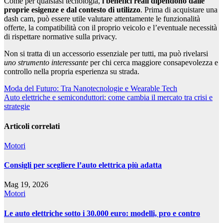
Come per qualsiasi tecnologia,
i benefici reali dipendono dalle
proprie esigenze e dal contesto di utilizzo
. Prima di acquistare una
dash cam, può essere utile valutare attentamente le funzionalità
offerte, la compatibilità con il proprio veicolo e l’eventuale necessità
di rispettare normative sulla privacy.
Non si tratta di un accessorio essenziale per tutti, ma può rivelarsi
uno strumento interessante
per chi cerca maggiore consapevolezza e
controllo nella propria esperienza su strada.
Navigazione
Moda del Futuro: Tra Nanotecnologie e Wearable Tech
Auto elettriche e semiconduttori: come cambia il mercato tra crisi e
articoli
strategie
Articoli correlati
Motori
Consigli per scegliere l’auto elettrica più adatta
Mag 19, 2026
Motori
Le auto elettriche sotto i 30.000 euro: modelli, pro e contro