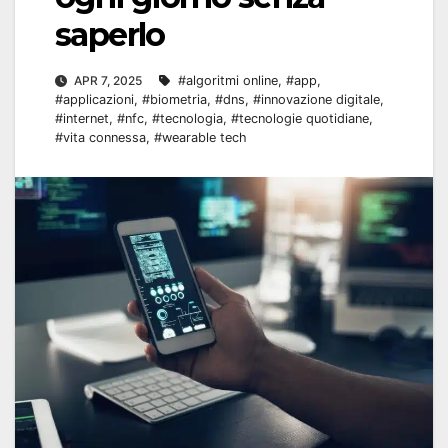
saperlo
APR 7, 2025
#algoritmi online
,
#app
,
#applicazioni
,
#biometria
,
#dns
,
#innovazione digitale
,
#internet
,
#nfc
,
#tecnologia
,
#tecnologie quotidiane
,
#vita connessa
,
#wearable tech