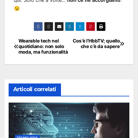
qui. Solo che a volte…
non ce ne accorgiamo
.
😉
Navigazione
Wearable tech nel
Cos’è l’HbbTV; quello
quotidiano: non solo
che c’è da sapere
articoli
moda, ma funzionalità
Articoli correlati
TECNOLOGIA