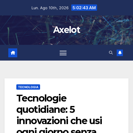
Salta
contenuto
5:02:44 AM
Lun. Ago 10th, 2026
al
contenuto
Axelot
TECNOLOGIA
Tecnologie
quotidiane: 5
innovazioni che usi
ogni giorno senza