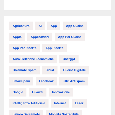
Agricoltura
AI
App
App Cucina
Apple
Applicazioni
App Per Cucina
App Per Ricette
App Ricette
Auto Elettriche Economiche
Chatgpt
Chiamate Spam
Cloud
Cucina Digitale
Email Spam
Facebook
Filtri Antispam
Google
Huawei
Innovazione
Intelligenza Artificiale
Internet
Laser
Lavoro Da Remoto
Mobilità Sostenibile