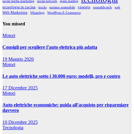
social media marketing
social network
spam mailing
tecnologia in cucina
viaggio
trucks
turismo sostenibile
wearable tech
web
Web Marketing
WhatsApp
WordPress E-Commerce
You missed
Motori
Consigli per scegliere l’auto elettrica più adatta
19 Maggio 2026
Motori
Le auto elettriche sotto i 30.000 euro: modelli, pro e contro
17 Dicembre 2025
Motori
Auto elettriche economiche: guida all’acquisto per risparmiare
davvero
10 Dicembre 2025
Tecnologia