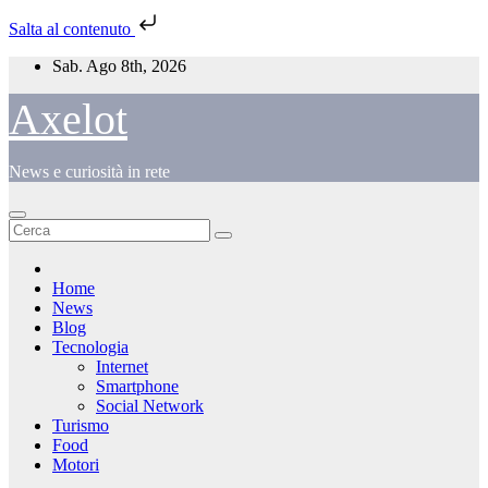
Salta al contenuto
Salta
Sab. Ago 8th, 2026
al
contenuto
Axelot
News e curiosità in rete
Home
News
Blog
Tecnologia
Internet
Smartphone
Social Network
Turismo
Food
Motori