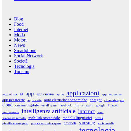
Blog
Food
Internet
Moda
Motori
News
Smartphone
Social Network
Società
Tecnologia
Turismo
applicazioni
app
app cucina
agricoltura
AI
apple
app per cucina
app per ricette
auto elettriche economiche
chatgpt
app ricette
chiamate spam
cloud
cucina digitale
email spam
facebook
filtri antispam
google
huawei
intelligenza artificiale
internet
innovazione
laser
mobilità sostenibile
modelli linguistici
lavoro da remoto
novak
samsung
prodotti
pianificazione pasti
posta elettronica spam
social media
tecnologia