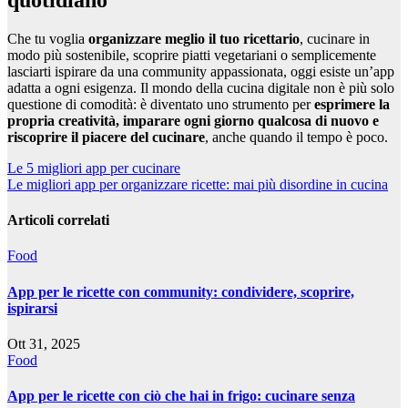
Che tu voglia
organizzare meglio il tuo ricettario
, cucinare in
modo più sostenibile, scoprire piatti vegetariani o semplicemente
lasciarti ispirare da una community appassionata, oggi esiste un’app
adatta a ogni esigenza. Il mondo della cucina digitale non è più solo
questione di comodità: è diventato uno strumento per
esprimere la
propria creatività, imparare ogni giorno qualcosa di nuovo e
riscoprire il piacere del cucinare
, anche quando il tempo è poco.
Navigazione
Le 5 migliori app per cucinare
Le migliori app per organizzare ricette: mai più disordine in cucina
articoli
Articoli correlati
Food
App per le ricette con community: condividere, scoprire,
ispirarsi
Ott 31, 2025
Food
App per le ricette con ciò che hai in frigo: cucinare senza