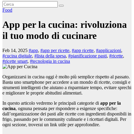
Food
App per la cucina: rivoluziona
il tuo modo di cucinare
Feb 14, 2025
#app
,
#app per ricette
,
#app ricette
,
#applicazioni
,
#cucina digitale
,
#lista della spesa
,
#pianificazione pasti
,
#ricette
,
#ricette smart
,
#tecnologia in cucina
Organizzarsi in cucina oggi è molto più semplice rispetto al passato.
Basta uno smartphone per accedere a un mondo di ricette, consigli e
strumenti intelligenti che aiutano a risparmiare tempo, evitare sprechi
e migliorare le proprie abitudini alimentari.
In questo articolo vedremo le principali categorie di
app per la
cucina
, ognuna pensata per rispondere a esigenze specifiche:
dall’organizzazione dei pasti alle ricette con ingredienti disponibili in
frigo, passando per le community culinarie e i ricettari digitali. Per
ogni sezione, troverai un link utile per approfondire.