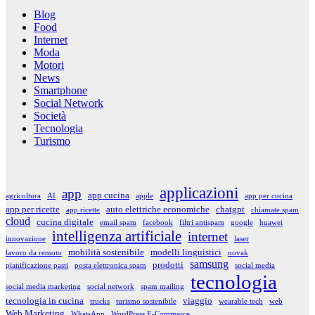
Blog
Food
Internet
Moda
Motori
News
Smartphone
Social Network
Società
Tecnologia
Turismo
applicazioni
app
app cucina
agricoltura
AI
apple
app per cucina
app per ricette
auto elettriche economiche
chatgpt
app ricette
chiamate spam
cloud
cucina digitale
email spam
facebook
filtri antispam
google
huawei
intelligenza artificiale
internet
innovazione
laser
mobilità sostenibile
modelli linguistici
lavoro da remoto
novak
samsung
prodotti
pianificazione pasti
posta elettronica spam
social media
tecnologia
social media marketing
social network
spam mailing
tecnologia in cucina
viaggio
trucks
turismo sostenibile
wearable tech
web
Web Marketing
WhatsApp
WordPress E-Commerce