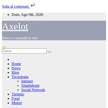
Salta al contenuto
Salta
Dom. Ago 9th, 2026
al
contenuto
Axelot
News e curiosità in rete
Home
News
Blog
Tecnologia
Internet
Smartphone
Social Network
Turismo
Food
Motori