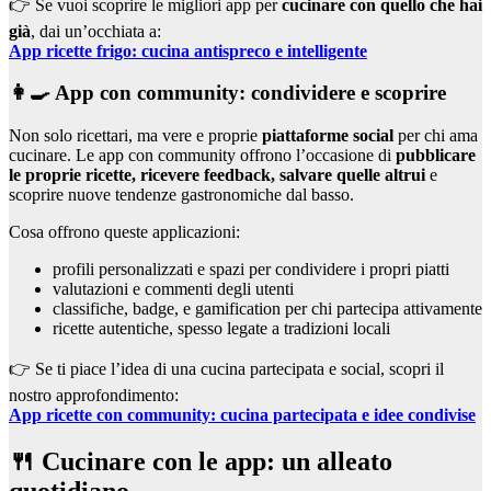
👉 Se vuoi scoprire le migliori app per
cucinare con quello che hai
già
, dai un’occhiata a:
App ricette frigo: cucina antispreco e intelligente
👩‍🍳 App con community: condividere e scoprire
Non solo ricettari, ma vere e proprie
piattaforme social
per chi ama
cucinare. Le app con community offrono l’occasione di
pubblicare
le proprie ricette, ricevere feedback, salvare quelle altrui
e
scoprire nuove tendenze gastronomiche dal basso.
Cosa offrono queste applicazioni:
profili personalizzati e spazi per condividere i propri piatti
valutazioni e commenti degli utenti
classifiche, badge, e gamification per chi partecipa attivamente
ricette autentiche, spesso legate a tradizioni locali
👉 Se ti piace l’idea di una cucina partecipata e social, scopri il
nostro approfondimento:
App ricette con community: cucina partecipata e idee condivise
🍴 Cucinare con le app: un alleato
quotidiano