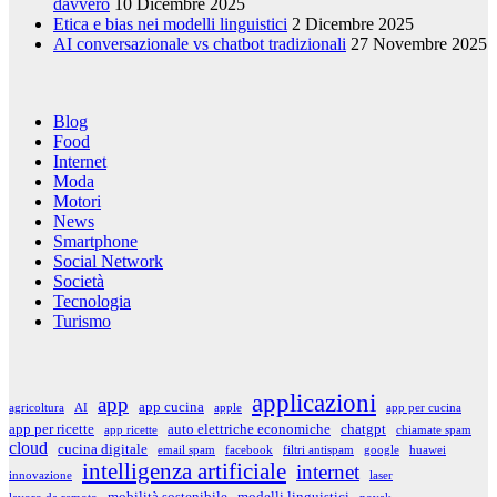
davvero
10 Dicembre 2025
Etica e bias nei modelli linguistici
2 Dicembre 2025
AI conversazionale vs chatbot tradizionali
27 Novembre 2025
Blog
Food
Internet
Moda
Motori
News
Smartphone
Social Network
Società
Tecnologia
Turismo
applicazioni
app
app cucina
agricoltura
AI
apple
app per cucina
app per ricette
auto elettriche economiche
chatgpt
app ricette
chiamate spam
cloud
cucina digitale
email spam
facebook
filtri antispam
google
huawei
intelligenza artificiale
internet
innovazione
laser
mobilità sostenibile
modelli linguistici