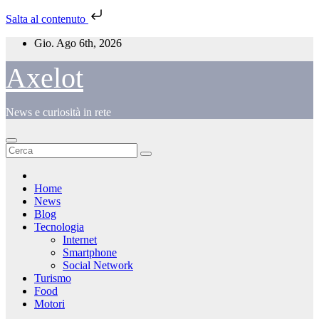
Salta al contenuto
Salta
Gio. Ago 6th, 2026
al
contenuto
Axelot
News e curiosità in rete
Home
News
Blog
Tecnologia
Internet
Smartphone
Social Network
Turismo
Food
Motori