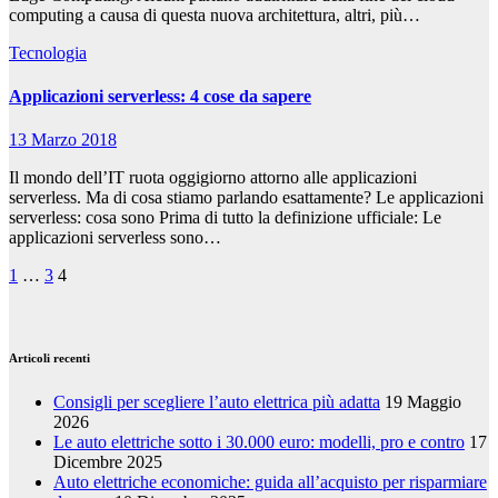
computing a causa di questa nuova architettura, altri, più…
Tecnologia
Applicazioni serverless: 4 cose da sapere
13 Marzo 2018
Il mondo dell’IT ruota oggigiorno attorno alle applicazioni
serverless. Ma di cosa stiamo parlando esattamente? Le applicazioni
serverless: cosa sono Prima di tutto la definizione ufficiale: Le
applicazioni serverless sono…
Paginazione
1
…
3
4
degli
articoli
Articoli recenti
Consigli per scegliere l’auto elettrica più adatta
19 Maggio
2026
Le auto elettriche sotto i 30.000 euro: modelli, pro e contro
17
Dicembre 2025
Auto elettriche economiche: guida all’acquisto per risparmiare