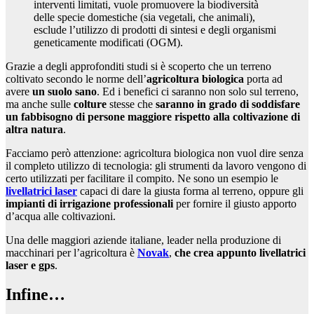
interventi limitati, vuole promuovere la biodiversità
delle specie domestiche (sia vegetali, che animali),
esclude l’utilizzo di prodotti di sintesi e degli organismi
geneticamente modificati (OGM).
Grazie a degli approfonditi studi si è scoperto che un terreno
coltivato secondo le norme dell’
agricoltura biologica
porta ad
avere
un suolo sano
. Ed i benefici ci saranno non solo sul terreno,
ma anche sulle
colture
stesse che
saranno in grado di soddisfare
un fabbisogno di persone maggiore rispetto alla coltivazione di
altra natura
.
Facciamo però attenzione: agricoltura biologica non vuol dire senza
il completo utilizzo di tecnologia: gli strumenti da lavoro vengono di
certo utilizzati per facilitare il compito. Ne sono un esempio le
livellatrici laser
capaci di dare la giusta forma al terreno, oppure gli
impianti di irrigazione professionali
per fornire il giusto apporto
d’acqua alle coltivazioni.
Una delle maggiori aziende italiane, leader nella produzione di
macchinari per l’agricoltura è
Novak
,
che crea appunto livellatrici
laser e gps
.
Infine…