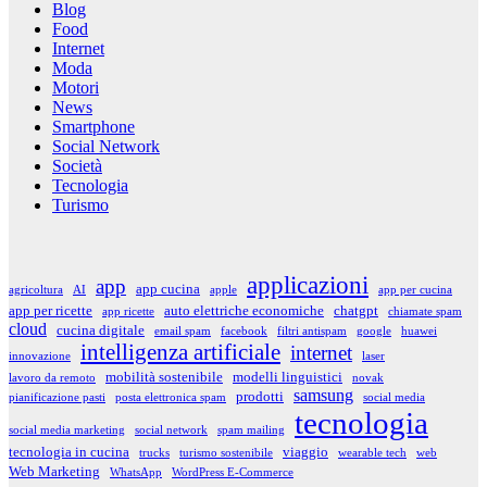
Blog
Food
Internet
Moda
Motori
News
Smartphone
Social Network
Società
Tecnologia
Turismo
applicazioni
app
app cucina
agricoltura
AI
apple
app per cucina
app per ricette
auto elettriche economiche
chatgpt
app ricette
chiamate spam
cloud
cucina digitale
email spam
facebook
filtri antispam
google
huawei
intelligenza artificiale
internet
innovazione
laser
mobilità sostenibile
modelli linguistici
lavoro da remoto
novak
samsung
prodotti
pianificazione pasti
posta elettronica spam
social media
tecnologia
social media marketing
social network
spam mailing
tecnologia in cucina
viaggio
trucks
turismo sostenibile
wearable tech
web
Web Marketing
WhatsApp
WordPress E-Commerce