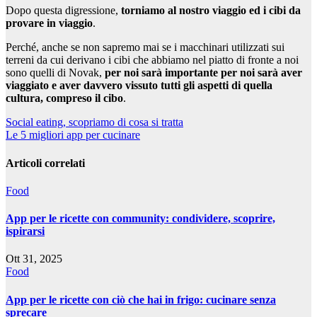
Dopo questa digressione,
torniamo al nostro viaggio ed i cibi da
provare in viaggio
.
Perché, anche se non sapremo mai se i macchinari utilizzati sui
terreni da cui derivano i cibi che abbiamo nel piatto di fronte a noi
sono quelli di Novak,
per noi sarà importante per noi sarà aver
viaggiato e aver davvero vissuto tutti gli aspetti di quella
cultura, compreso il cibo
.
Navigazione
Social eating, scopriamo di cosa si tratta
Le 5 migliori app per cucinare
articoli
Articoli correlati
Food
App per le ricette con community: condividere, scoprire,
ispirarsi
Ott 31, 2025
Food
App per le ricette con ciò che hai in frigo: cucinare senza
sprecare