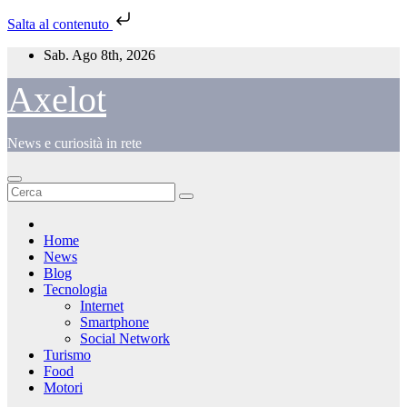
Salta al contenuto
Salta
Sab. Ago 8th, 2026
al
contenuto
Axelot
News e curiosità in rete
Home
News
Blog
Tecnologia
Internet
Smartphone
Social Network
Turismo
Food
Motori