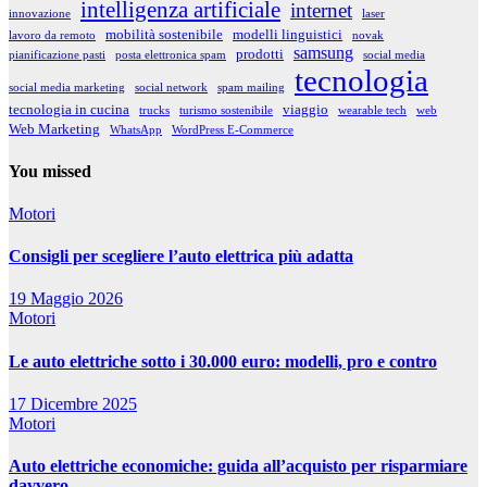
intelligenza artificiale
internet
innovazione
laser
mobilità sostenibile
modelli linguistici
lavoro da remoto
novak
samsung
prodotti
pianificazione pasti
posta elettronica spam
social media
tecnologia
social media marketing
social network
spam mailing
tecnologia in cucina
viaggio
trucks
turismo sostenibile
wearable tech
web
Web Marketing
WhatsApp
WordPress E-Commerce
You missed
Motori
Consigli per scegliere l’auto elettrica più adatta
19 Maggio 2026
Motori
Le auto elettriche sotto i 30.000 euro: modelli, pro e contro
17 Dicembre 2025
Motori
Auto elettriche economiche: guida all’acquisto per risparmiare
davvero