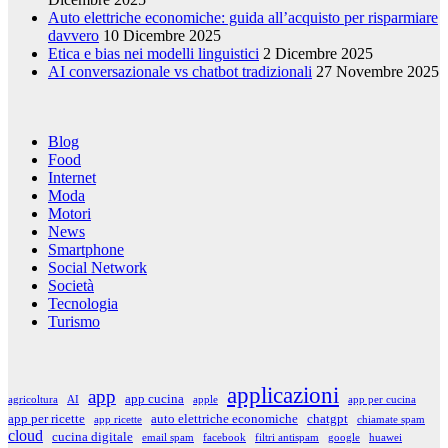
Auto elettriche economiche: guida all’acquisto per risparmiare
davvero
10 Dicembre 2025
Etica e bias nei modelli linguistici
2 Dicembre 2025
AI conversazionale vs chatbot tradizionali
27 Novembre 2025
Blog
Food
Internet
Moda
Motori
News
Smartphone
Social Network
Società
Tecnologia
Turismo
applicazioni
app
app cucina
agricoltura
AI
apple
app per cucina
app per ricette
auto elettriche economiche
chatgpt
app ricette
chiamate spam
cloud
cucina digitale
email spam
facebook
filtri antispam
google
huawei