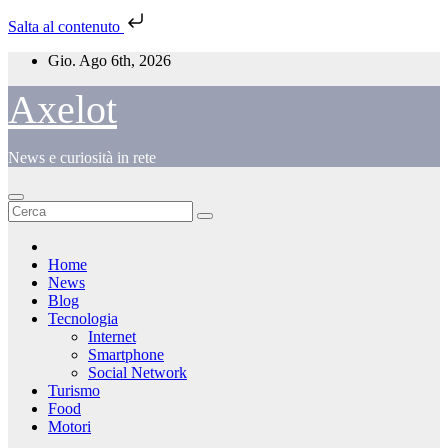
Salta al contenuto
Salta
Gio. Ago 6th, 2026
al
contenuto
Axelot
News e curiosità in rete
Home
News
Blog
Tecnologia
Internet
Smartphone
Social Network
Turismo
Food
Motori