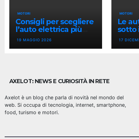
MOTORI
MOTORI
Consigli per scegliere
Le au
l’auto elettrica più
sotto 
adatta
model
19 MAGGIO 2026
17 DICEM
AXELOT: NEWS E CURIOSITÀ IN RETE
Axelot è un blog che parla di novità nel mondo del
web. Si occupa di tecnologia, internet, smartphone,
food, turismo e motori.