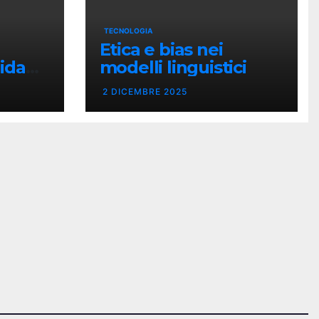
TECNOLOGIA
Etica e bias nei
ida
modelli linguistici
2 DICEMBRE 2025
vero