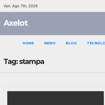
Salta
contenuto
Ven. Ago 7th, 2026
al
contenuto
Axelot
HOME
NEWS
BLOG
TECNOL
Tag:
stampa