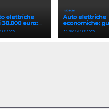
MOTORI
to elettriche
Auto elettriche
i 30.000 euro:
economiche: gu
li, pro e contro
all’acquisto per
BRE 2025
10 DICEMBRE 2025
risparmiare dav