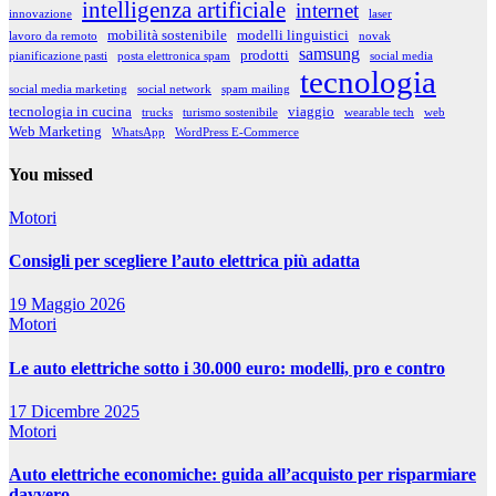
intelligenza artificiale
internet
innovazione
laser
mobilità sostenibile
modelli linguistici
lavoro da remoto
novak
samsung
prodotti
pianificazione pasti
posta elettronica spam
social media
tecnologia
social media marketing
social network
spam mailing
tecnologia in cucina
viaggio
trucks
turismo sostenibile
wearable tech
web
Web Marketing
WhatsApp
WordPress E-Commerce
You missed
Motori
Consigli per scegliere l’auto elettrica più adatta
19 Maggio 2026
Motori
Le auto elettriche sotto i 30.000 euro: modelli, pro e contro
17 Dicembre 2025
Motori
Auto elettriche economiche: guida all’acquisto per risparmiare
davvero