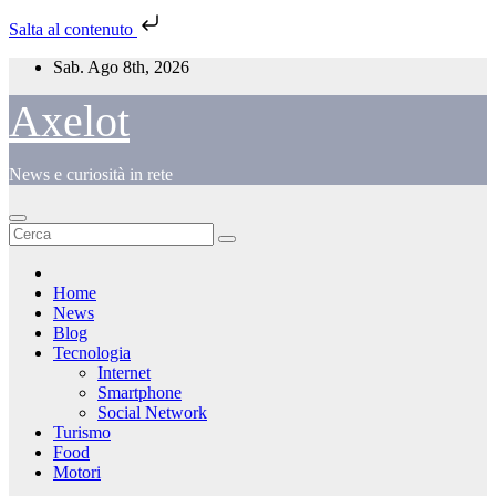
Salta al contenuto
Salta
Sab. Ago 8th, 2026
al
contenuto
Axelot
News e curiosità in rete
Home
News
Blog
Tecnologia
Internet
Smartphone
Social Network
Turismo
Food
Motori