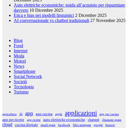
Auto elettriche economiche: guida all’acquisto per risparmiare
davvero
10 Dicembre 2025
Etica e bias nei modelli linguistici
2 Dicembre 2025
AI conversazionale vs chatbot tradizionali
27 Novembre 2025
Blog
Food
Internet
Moda
Motori
News
Smartphone
Social Network
Società
Tecnologia
Turismo
applicazioni
app
app cucina
agricoltura
AI
apple
app per cucina
app per ricette
auto elettriche economiche
chatgpt
app ricette
chiamate spam
cloud
cucina digitale
email spam
facebook
filtri antispam
google
huawei