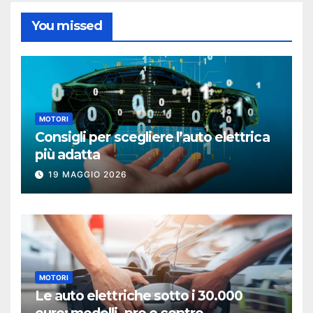
You missed
MOTORI
Consigli per scegliere l’auto elettrica
più adatta
19 MAGGIO 2026
MOTORI
Le auto elettriche sotto i 30.000
euro: modelli, pro e contro