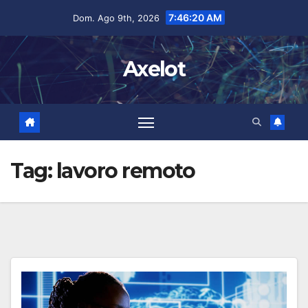
Salta
contenuto
7:46:21 AM
Dom. Ago 9th, 2026
al
contenuto
Axelot
Tag:
lavoro remoto