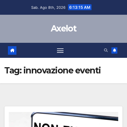
Salta
contenuto
6:13:15 AM
Sab. Ago 8th, 2026
al
contenuto
Axelot
Tag:
innovazione eventi