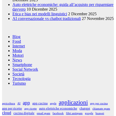
Auto elettriche economiche: guida all’acquisto per risparmiare
davvero
10 Dicembre 2025
Etica e bias nei modelli linguistici
2 Dicembre 2025
AI conversazionale vs chatbot tradizionali
27 Novembre 2025
Blog
Food
Internet
Moda
Motori
News
Smartphone
Social Network
Società
Tecnologia
Turismo
applicazioni
app
app cucina
agricoltura
AI
apple
app per cucina
app per ricette
auto elettriche economiche
chatgpt
app ricette
chiamate spam
cloud
cucina digitale
email spam
facebook
filtri antispam
google
huawei