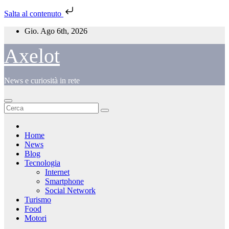
Salta al contenuto
Salta
Gio. Ago 6th, 2026
al
contenuto
Axelot
News e curiosità in rete
Home
News
Blog
Tecnologia
Internet
Smartphone
Social Network
Turismo
Food
Motori