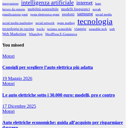
intelligenza artificiale
internet
innovazione
laser
mobilità sostenibile
modelli linguistici
lavoro da remoto
novak
samsung
prodotti
pianificazione pasti
posta elettronica spam
social media
tecnologia
social media marketing
social network
spam mailing
tecnologia in cucina
viaggio
trucks
turismo sostenibile
wearable tech
web
Web Marketing
WhatsApp
WordPress E-Commerce
You missed
Motori
Consigli per scegliere l’auto elettrica più adatta
19 Maggio 2026
Motori
Le auto elettriche sotto i 30.000 euro: modelli, pro e contro
17 Dicembre 2025
Motori
Auto elettriche economiche: guida all’acquisto per risparmiare
davvero