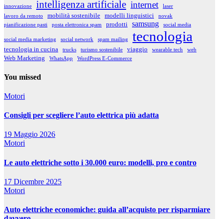
intelligenza artificiale
internet
innovazione
laser
mobilità sostenibile
modelli linguistici
lavoro da remoto
novak
samsung
prodotti
pianificazione pasti
posta elettronica spam
social media
tecnologia
social media marketing
social network
spam mailing
tecnologia in cucina
viaggio
trucks
turismo sostenibile
wearable tech
web
Web Marketing
WhatsApp
WordPress E-Commerce
You missed
Motori
Consigli per scegliere l’auto elettrica più adatta
19 Maggio 2026
Motori
Le auto elettriche sotto i 30.000 euro: modelli, pro e contro
17 Dicembre 2025
Motori
Auto elettriche economiche: guida all’acquisto per risparmiare
davvero