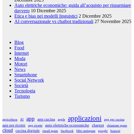
Auto elettriche economiche: guida all’acquisto per risparmiare
davvero
10 Dicembre 2025
Etica e bias nei modelli linguistici
2 Dicembre 2025
AI conversazionale vs chatbot tradizionali
27 Novembre 2025
Blog
Food
Internet
Moda
Motori
News
Smartphone
Social Network
Società
Tecnologia
Turismo
applicazioni
app
app cucina
agricoltura
AI
apple
app per cucina
app per ricette
auto elettriche economiche
chatgpt
app ricette
chiamate spam
cloud
cucina digitale
email spam
facebook
filtri antispam
google
huawei