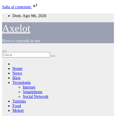
Salta al contenuto
Salta
Dom. Ago 9th, 2026
al
contenuto
Axelot
News e curiosità in rete
Home
News
Blog
Tecnologia
Internet
Smartphone
Social Network
Turismo
Food
Motori