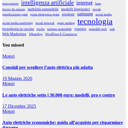
intelligenza artificiale
internet
innovazione
laser
mobilità sostenibile
modelli linguistici
lavoro da remoto
novak
samsung
prodotti
pianificazione pasti
posta elettronica spam
social media
tecnologia
social media marketing
social network
spam mailing
tecnologia in cucina
viaggio
trucks
turismo sostenibile
wearable tech
web
Web Marketing
WhatsApp
WordPress E-Commerce
You missed
Motori
Consigli per scegliere l’auto elettrica più adatta
19 Maggio 2026
Motori
Le auto elettriche sotto i 30.000 euro: modelli, pro e contro
17 Dicembre 2025
Motori
Auto elettriche economiche: guida all’acquisto per risparmiare
davvero