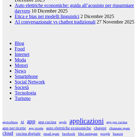
Auto elettriche economiche: guida all’acquisto per risparmiare
davvero
10 Dicembre 2025
Etica e bias nei modelli linguistici
2 Dicembre 2025
AI conversazionale vs chatbot tradizionali
27 Novembre 2025
Blog
Food
Internet
Moda
Motori
News
Smartphone
Social Network
Società
Tecnologia
Turismo
applicazioni
app
app cucina
agricoltura
AI
apple
app per cucina
app per ricette
auto elettriche economiche
chatgpt
app ricette
chiamate spam
cloud
cucina digitale
email spam
facebook
filtri antispam
google
huawei